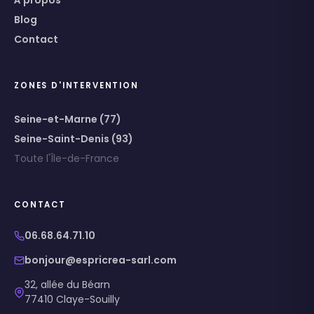
À propos
Blog
Contact
ZONES D'INTERVENTION
Seine-et-Marne (77)
Seine-Saint-Denis (93)
Toute l'Île-de-France
CONTACT
06.68.64.71.10
bonjour@espricrea-sarl.com
32, allée du Béarn
77410 Claye-Souilly